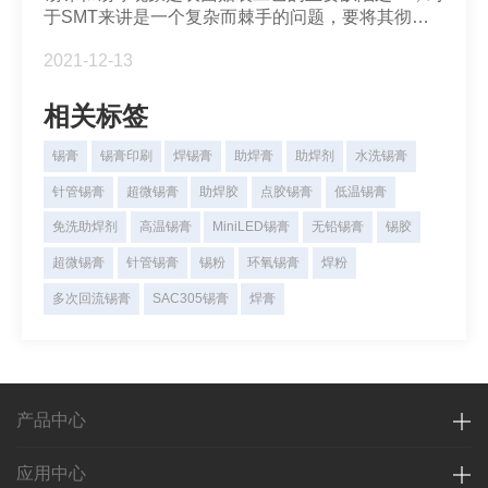
于SMT来讲是一个复杂而棘手的问题，要将其彻底
消除，是十分困难的。常见的有大约0.2mm~0.4mm
2021-12-13
之间的焊珠，或者有些超过了这个范围，他们大多集
中于片状阻容元件周围。锡珠...
相关标签
锡膏
锡膏印刷
焊锡膏
助焊膏
助焊剂
水洗锡膏
针管锡膏
超微锡膏
助焊胶
点胶锡膏
低温锡膏
免洗助焊剂
高温锡膏
MiniLED锡膏
无铅锡膏
锡胶
超微锡膏
针管锡膏
锡粉
环氧锡膏
焊粉
多次回流锡膏
SAC305锡膏
焊膏
产品中心
应用中心