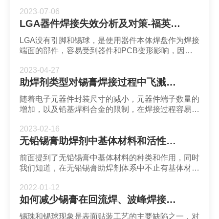
了沉金板和OSP（Organic Solderability
2023-07-06
Preservatives）工艺，以获得更佳的综合效果。
LGA器件焊接失效分析及对策-福英达焊锡膏
LGA没有引脚和锡球，是使用器件本体焊盘作为焊接
端面的部件，容易受到器件和PCB变形影响，因本
体遮盖焊锡，导致焊点内气泡难以逃离焊点，使气泡
2023-04-27
产生的可能性增大，进而引起焊接失效。
助焊剂类型对锡膏焊接过程中飞溅的影响-福英达焊锡膏
随着电子元器件封装尺寸的减小，元器件端子数量的
增加，以及铅基焊料合金的限制，在焊接过程容易出
现一系列工艺问题，这些工艺问题也与焊锡助焊剂的
2023-02-16
使用有关。助焊剂的不良副作用可能以焊剂飞溅的形
无铅锡膏助焊剂中基体材料和活性剂相结合在回流焊接过程中的作用
式出现，进而影响焊点的稳定性和可靠性。
前面提到了无铅锡膏中基体材料的种类和作用，同时
我们知道，在无铅锡膏助焊剂体系中不止有基体材
料，那么下面简单介绍一下无铅锡膏助焊剂中基体材
2022-01-12
料和活性剂相结合，在再流焊接过程中可发挥哪些作
如何减少锡膏在回流焊、波峰焊接中锡珠出现的几率-锡膏选择
用?
锡珠和锡球现象是表面贴装工艺的主要缺陷之一，对