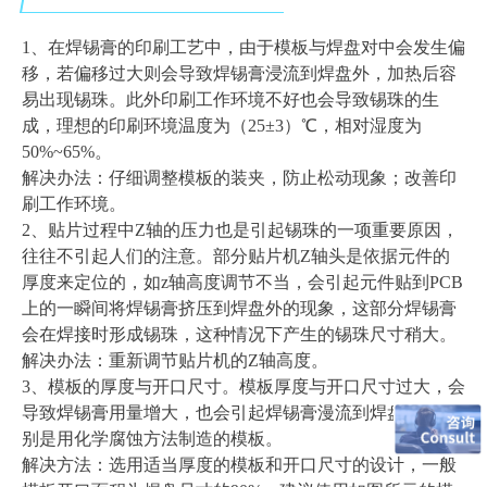
1、在焊锡膏的印刷工艺中，由于模板与焊盘对中会发生偏
移，若偏移过大则会导致焊锡膏浸流到焊盘外，加热后容
易出现锡珠。此外印刷工作环境不好也会导致锡珠的生
成，理想的印刷环境温度为（25±3）℃，相对湿度为
50%~65%。
解决办法：仔细调整模板的装夹，防止松动现象；改善印
刷工作环境。
2、
贴片过程中Z轴的压力也是引起锡珠的一项重要原因，
往往不引起人们的注意。部分贴片机Z轴头是依据元件的
厚度来定位的，如z轴高度调节不当，会引起元件贴到PCB
上的一瞬间将焊锡膏挤压到焊盘外的现象，这部分焊锡膏
会在焊接时形成锡珠，这种情况下产生的锡珠尺寸稍大。
解决办法：重新调节贴片机的Z轴高度。
3、
模板的厚度与开口尺寸。模板厚度与开口尺寸过大，会
导致
焊锡膏
用量增大，也会引起焊锡膏漫流到焊盘外，特
别是用化学腐蚀方法制造的模板。
解决方法：选用适当厚度的模板和开口尺寸的设计，一般