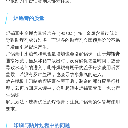
个很好的平台使溶剂大部分挥发。
焊锡膏的质量
焊锡膏中金属含量通常在（90±0.5）%，金属含量过低会
导致助焊剂成分过多，而过多的助焊剂会因预热阶段不易
挥发而引起锡珠产生。
焊锡膏中水蒸气和氧含量增加也会引起锡珠。由于
焊锡膏
通常冷藏，当从冰箱中取出时，没有确保恢复时间，故会
导致水蒸气的进入，此外焊锡膏瓶子的盖子每次使用后要
盖紧，若没有及时盖严，也会导致水蒸气的进入。
放在模板上印制的焊锡膏在完工后，剩余的部分应另行处
理，若再放回原来罐中，会引起罐中焊锡膏变质，也会产
生锡珠。
解决方法：选择优质的焊锡膏；注意焊锡膏的保管与使用
要求。
印刷与贴片
过程中的问题