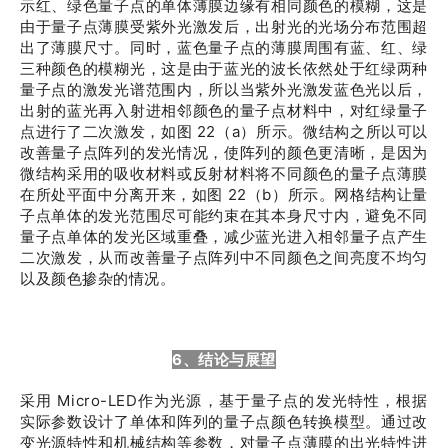
示红、绿色量子点的单体薄膜边缘有相同颜色的模糊，这是
由于量子点薄膜受紫外光激发后，出射光的光场分布范围超
出了薄膜尺寸。同时，蓝色量子点的薄膜周围有蓝、红、绿
三种颜色的模糊光，这是由于蓝光的波长依然处于红绿两种
量子点的激发光谱范围内，所以当紫外光激发蓝色光以后，
出射的蓝光再入射进相邻颜色的量子点材料中，对红绿量子
点进行了二次激发，如图 22（a）所示。微结构之所以可以
改善量子点阵列的发光情况，使阵列的颜色更清晰，是因为
微结构采用的吸收材料或反射材料将不同颜色的量子点薄膜
在所处平面中分离开来，如图 22（b）所示。网格结构让量
子点单体的发光范围尽可能约束在其本身尺寸内，避免不同
量子点单体的发光区域重叠，减少蓝光进入相邻量子点产生
二次激发，从而改善量子点阵列中不同颜色之间亮度不均匀
以及颜色掺杂的情况。
6、结论与展望
采用 Micro-LED作为光源，基于量子点的发光特性，根据
实际参数设计了单体和阵列的量子点颜色转换模型。通过改
变光源特性和机械结构等参数，对量子点薄膜的出光特性进