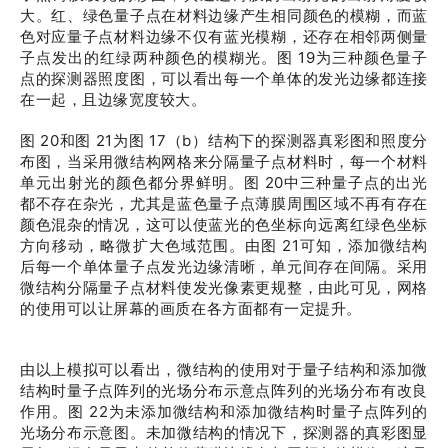
大。红、绿色量子点在材料边缘产生相同颜色的模糊，而蓝
色对应量子点材料边缘不仅有蓝光模糊，还存在相邻两侧量
子点发出的红绿两种颜色的模糊光。图 19为三种颜色量子
点的探测器照度图，可以看出每一个单体的发光边缘都连接
在一起，且边缘宽度较大。
图 20和图 21为图 17（b）结构下的探测器真彩图和照度分
布图，当采用微结构网格来分隔量子点材料时，每一个材料
单元出射光的颜色都分界鲜明。图 20中三种量子点的出光
都不存在杂光，尤其是蓝色量子点薄膜周围区域不再有存在
颜色混杂的情况，这可以使蓝光的色坐标向远离红绿色坐标
方向移动，略微扩大色域范围。由图 21可知，添加微结构
后每一个单体量子点发光边缘清晰，单元间存在间隔。采用
微结构分隔量子点材料使发光像素更规整，由此可见，网格
的使用可以让屏幕的画质在各方面都有一定提升。
由以上模拟可以看出，微结构的使用对于量子结构和添加微
结构时量子点阵列的光场分布示意点阵列的光场分布有改良
作用。图 22为未添加微结构和添加微结构时量子点阵列的
光场分布示意图。未加微结构的情况下，探测器的真彩图显