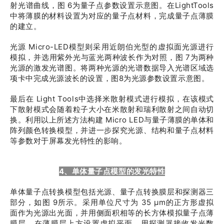
射光谱曲线，图 6为量子点参数设置示意图。在Light
Tools
中将薄膜的材料设置为对应的量子点材料，完成量子点薄膜
的建立。
光源 Micro-LED模型则采用近朗伯光型的虚拟面光源进行
模拟，并选用紫外光与蓝光两种波长作为对照，图 7为两种
光源的激发光谱图。将两种光源的光谱数据导入光谱区域选
项卡中完成光源波长的设置，图8为光源参数设置示意图。
最后在 Light Tools中选择米散射模式进行模拟，在该模式
下散射模式会随着粒子大小在米散射和瑞利散射之间自动切
换。利用以上所述方法构建 Micro LED与量子薄膜的单体和
阵列颜色转换模型，并进一步探究光源、结构和量子点材料
等参数对于屏幕发光特性的影响。
4、单体量子点模型的发光特性
单体量子点转换模型包括光源、量子点转换膜层和探测器三
部分，如图 9所示。采用单位尺寸为 35 μm的正方形虚拟
面作为光源出光面，并用侧面积相等的长方体模拟量子点薄
膜层，在薄膜层上方设置虚拟平面，用探测器接收发光数