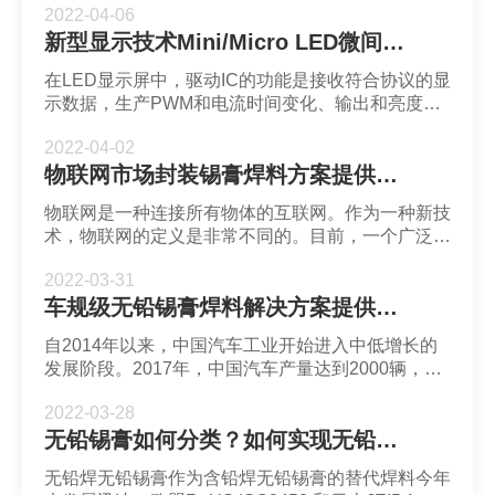
2022-04-06
距LED显示屏整体发热量大从而需要更快的散热问
新型显示技术Mini/Micro LED微间距封装无铅超微锡膏焊料深圳福英达分享：微间距LED驱动IC发展趋势
题，高导热性可以延长LED和驱动IC的使用寿命。低
翘曲、低涨缩、高模量特性是为了解决提高微间距
在LED显示屏中，驱动IC的功能是接收符合协议的显
LED良率的问题。微间距LED显示屏封装无铅锡膏焊
示数据，生产PWM和电流时间变化、输出和亮度灰
料深圳福英达分享：应用于微间距LED显示屏的
度刷新等相关PWM电流，点亮LED。随着点间距缩
Print Circ
2022-04-02
小。驱动IC的功耗占比增大，因此，进入微间距时
物联网市场封装锡膏焊料方案提供商深圳福英达分享：物联网概述
代，节能是驱动IC需要关注的问题。新型显示技术
Mini/Micro LED微间距封装无铅超微锡膏焊料深圳福
物联网是一种连接所有物体的互联网。作为一种新技
英达分享：微间距LED驱动IC发展趋势
术，物联网的定义是非常不同的。目前，一个广泛的
定义是：物联网使用射频识别阅读器。传感器。红外
2022-03-31
传感器。全球定位系统。激光扫描仪等信息收集设备
车规级无铅锡膏焊料解决方案提供商深圳福英达分享：Mini LED 车载应用与自动驾驶传感器
或系统根据协议将任何项目与互联网连接，进行通信
和信息交换，实现智能识别。定位。跟踪。网络或系
自2014年以来，中国汽车工业开始进入中低增长的
统的监控和管理。物联网市场封装锡膏焊料方案提供
发展阶段。2017年，中国汽车产量达到2000辆，
商深圳福英达分享：物联网概述。
901.81万辆，成为近十年的阶段性高峰。从那时
2022-03-28
起，它已经连续三年下降，这意味着如果中国汽车工
无铅锡膏如何分类？如何实现无铅焊料替代有铅焊料？
业进入股票游戏时代。在这个关键的竞争节点上，汽
车领域的变化也随之而来。不少新技术成为汽车行业
无铅焊无铅锡膏作为含铅焊无铅锡膏的替代焊料今年
发展的新动力。车规级无铅锡膏焊料解决方案提供商