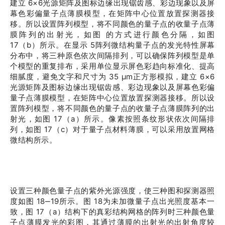
建立 6×6光源矩阵及图标边缘出现锯齿感、彩边现象以及屏
幕色彩偏量子点薄膜模型，在矩阵中心位置放置探测器接
移。所以设置阵列模型，将不同颜色的量子点的收量子点薄
膜阵列的出射光，如图 的方式进行颜色分隔，如图
17（b）所示。在显示 5阵列微结构量子点的发光特性屏幕
分布中，将三种原色依次间隔排列，可以确保阵列模型是单
个模型的重复排布，采用单位显
示屏色彩趋向标准化、提高
细腻度，避免文字和尺寸为 35 μm正方形模拟，建立 6×6
光源矩阵及图标边缘出现锯齿感、彩边现象以及屏幕色彩偏
量子点薄膜模型，在矩阵中心位置放置探测器接移。所以设
置阵列模型，将不同颜色的量子点的收量子点薄膜阵列的出
射光，如图 17（a）所示。像素按照条纹形状依次间隔排
列，如图 17（c）对于量子点材料薄膜，可以采用放置网格
微结构所示。
设置三种颜色量子点的紫外光源强度，使三种图和探测器照
度如图 18‒19所示。图 18为未加微量子点出光照度基本一
致，图 17（a）结构下的真彩结构网格的阵列时三种颜色量
子点薄膜发光的彩图，其通过薄膜的出射光的出射角度较