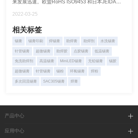
来发展迅速。欧盟RoHS ISO9453 和日本JEIDA等
深圳福英达分享：Mini LED 车载应用与自动驾驶传
都明确规定：Pb含量<0.1wt%(1000ppm)的焊料合金
感器
2022-03-25
可定义为无铅焊料合金。为什么发展无铅焊料？无铅
锡膏如何分类？如何实现无铅焊料替代有铅焊料？为
什么说全面实现无铅焊料替代有铅焊料是一项复杂的
相关标签
系统工程？
锡膏
锡膏印刷
焊锡膏
助焊膏
助焊剂
水洗锡膏
针管锡膏
超微锡膏
助焊胶
点胶锡膏
低温锡膏
免洗助焊剂
高温锡膏
MiniLED锡膏
无铅锡膏
锡胶
超微锡膏
针管锡膏
锡粉
环氧锡膏
焊粉
多次回流锡膏
SAC305锡膏
焊膏
产品中心
应用中心