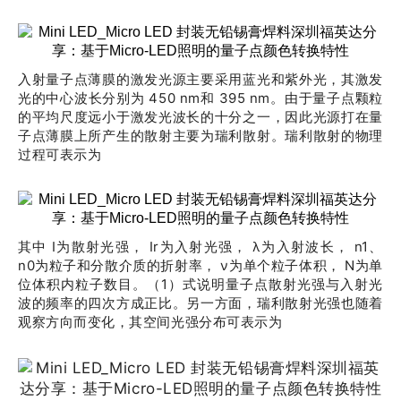
入射量子点薄膜的激发光源主要采用蓝光和紫外光，其激发
光的中心波长分别为 450 nm和 395 nm。由于量子点颗粒
的平均尺度远小于激发光波长的十分之一，因此光源打在量
子点薄膜上所产生的散射主要为瑞利散射。瑞利散射的物理
过程可表示为
其中 I为散射光强， Ir为入射光强， λ为入射波长， n1、
n0为粒子和分散介质的折射率， ν为单个粒子体积， N为单
位体积内粒子数目。（1）式说明量子点散射光强与入射光
波的频率的四次方成正比。另一方面，瑞利散射光强也随着
观察方向而变化，其空间光强分布可表示为