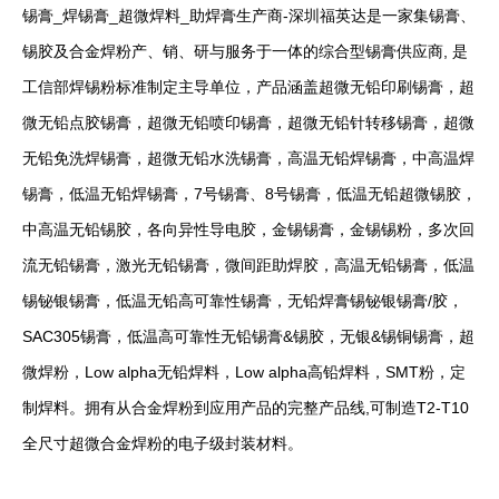
锡膏_焊锡膏_超微焊料_助焊膏生产商-深圳福英达是一家集锡膏、
锡胶及合金焊粉产、销、研与服务于一体的综合型锡膏供应商, 是
工信部焊锡粉标准制定主导单位，产品涵盖超微无铅印刷锡膏，超
微无铅点胶锡膏，超微无铅喷印锡膏，超微无铅针转移锡膏，超微
无铅免洗焊锡膏，超微无铅水洗锡膏，高温无铅焊锡膏，中高温焊
锡膏，低温无铅焊锡膏，7号锡膏、8号锡膏，低温无铅超微锡胶，
中高温无铅锡胶，各向异性导电胶，金锡锡膏，金锡锡粉，多次回
流无铅锡膏，激光无铅锡膏，微间距助焊胶，高温无铅锡膏，低温
锡铋银锡膏，低温无铅高可靠性锡膏，无铅焊膏锡铋银锡膏/胶，
SAC305锡膏，低温高可靠性无铅锡膏&锡胶，无银&锡铜锡膏，超
微焊粉，Low alpha无铅焊料，Low alpha高铅焊料，SMT粉，定
制焊料。拥有从合金焊粉到应用产品的完整产品线,可制造T2-T10
全尺寸超微合金焊粉的电子级封装材料。