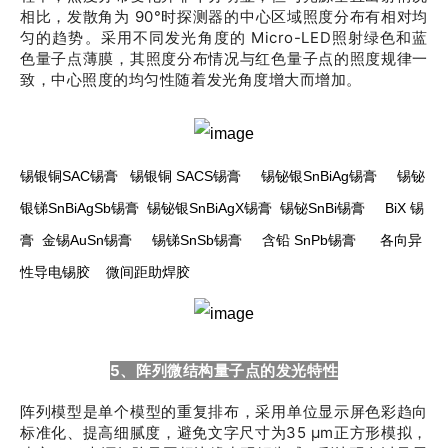
相比，发散角为 90°时探测器的中心区域照度分布有相对均
匀的趋势。采用不同发光角度的 Micro-LED照射绿色和蓝
色量子点薄膜，其照度分布情况与红色量子点的照度规律一
致，中心照度的均匀性随着发光角度增大而增加。
锡银铜SAC锡膏 锡银铜 SACS锡膏 锡铋银SnBiAg锡膏 锡铋
银锑SnBiAgSb锡膏 锡铋银SnBiAgX锡膏 锡铋SnBi锡膏 BiX 锡
膏 金锡AuSn锡膏 锡锑SnSb锡膏 含铅 SnPb锡膏 各向异
性导电锡胶 微间距助焊胶
5、阵列微结构量子点的发光特性
阵列模型是单个模型的重复排布，采用单位显示屏色彩趋向
标准化、提高细腻度，避免文字尺寸为35 μm正方形模拟，