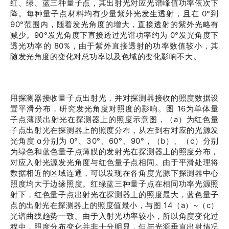
红、绿、蓝三种量子点，其出射光对应光谱峰值功率依次下
降。每种量子点材料均有少量紫外光发生透射，且在 0°到
90°范围内，随着发光角度的增大，直接透射的紫外光略有
减少。90°发光角度下直接透过光谱功率约为 0°发光角度下
透光功率的 80%，由于紫外直接透射的功率数值较小，其
随发光角度的变化对总功率以及色域的变化影响不大。
用探测器接收量子点出射光，并对探测器接收的照度数据设
置平滑分布，研究发光角度对照度的影响。图 16为单体量
子点薄膜出射光在探测器上的照度示意图，（a）为红色量
子点出射光在探测器上的照度分布，从左到右对应的光源发
光角度 α分别为 0°、30°、60°、90°，（b）、（c）分别
为绿色和蓝色量子点薄膜的发射光在探测器上的照度分布，
对应入射光源发光角度与红色量子点相同。由于平滑处理将
数据相近的区域连通，可以发现在各角度光源下探测器中心
照度均大于边缘照度。红绿蓝三种量子点在相同功率光源照
射下，红色量子点出射光在探测器上的照度最大，蓝色量子
点的出射光在探测器上的照度值最小，与图 14（a）~（c）
光谱曲线趋势一致。由于入射光功率较小，所以角度变化过
程中，照度分布变化并非十分明显，但与光源垂直出射情况