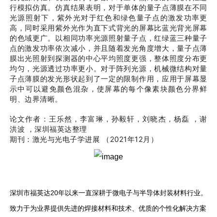
行模拟仿真。仿真结果表明，对于单体的量子点薄膜在不同
光源照射下，紫外光对于红色和绿色量子点的激发功率更
高，同时采用紫外光作为直下式背光的屏幕比蓝光背光屏幕
的色域更广。以相同功率光源照射量子点，红绿蓝三种量子
点的激发功率依次减小，并且随着发光角度增大，量子点薄
膜出光照射到探测器的中心平均照度更强，整体照度分布更
均匀，光源透过功率更小。对于阵列光源，机械微结构对量
子点薄膜的发光形状起到了一定的限制作用，应用于屏幕显
示中可以避免颜色混杂，使屏幕的每个像素块颜色分界鲜
明、边界清晰。
论文作者
：王乐然，李富琳，孙毅轩，刘晓杰，杨磊 ，谢
洪波 ，深圳福英达整理
期
刊：激光与光电子学进展 （2021年12月）
深圳市福英达20年以来一直深耕于微电子与半导体封装材料行业。
致力于为业界提供先进的焊接材料和技术、优质的个性化解决方案