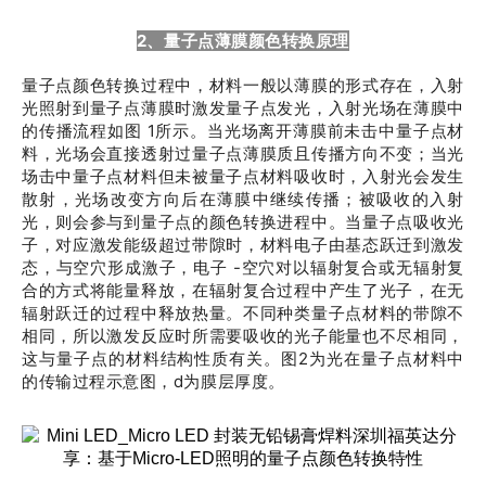
2、量子点薄膜颜色转换原理
量子点颜色转换过程中，材料一般以薄膜的形式存在，入射
光照射到量子点薄膜时激发量子点发光，入射光场在薄膜中
的传播流程如图 1所示。当光场离开薄膜前未击中量子点材
料，光场会直接透射过量子点薄膜质且传播方向不变；当光
场击中量子点材料但未被量子点材料吸收时，入射光会发生
散射，光场改变方向后在薄膜中继续传播；被吸收的入射
光，则会参与到量子点的颜色转换进程中。当量子点吸收光
子，对应激发能级超过带隙时，材料电子由基态跃迁到激发
态，与空穴形成激子，电子 -空穴对以辐射复合或无辐射复
合的方式将能量释放，在辐射复合过程中产生了光子，在无
辐射跃迁的过程中释放热量。不同种类量子点材料的带隙不
相同，所以激发反应时所需要吸收的光子能量也不尽相同，
这与量子点的材料结构性质有关。图2为光在量子点材料中
的传输过程示意图，d为膜层厚度。