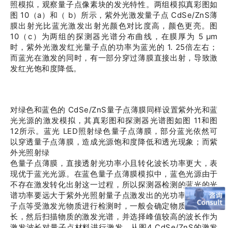
照模拟，观察量子点像素块的发光特性。两组模拟真彩图如
图 10（a）和（ b）所示，紫外光激发量子点 CdSe/ZnS薄
膜出射光比蓝光激发出射光颜色对比度高，颜色更亮。图
10（c）为两组的探测器光谱分布曲线，在膜厚为 5 μm
时，紫外光激发红光量子点的功率为蓝光的 1. 25倍左右；
而蓝光在激发的同时，有一部分穿过薄膜直接出射，导致激
发红光饱和度降低。
对绿色和蓝色的 CdSe/ZnS量子点薄膜同样设置紫外光和蓝
光光源的激发模拟，其真彩图和探测器光谱图如图 11和图
12所示。蓝光 LED照射绿色量子点薄膜，部分蓝光依然可
以穿透量子点薄膜，造成光源饱和度降低和透光现象；而紫
外光照射绿
色量子点薄膜，直接透射光功率小且转化波长功率更大，表
现优于蓝光光源。在蓝色量子点薄膜模拟中，蓝色光源由于
不存在激发转化出射这一过程，所以探测器检测的蓝光的光
谱功率要远大于紫外光照射量子点激发出的光功率。在对量
子点等受激发光物质进行检测时，一般会确定物质的发射波
长，然后扫描物质的激发光谱，并选择峰值较高的波长作为
激发波长对量子点材料进行激发。从图4 CdSe/ZnS的激发