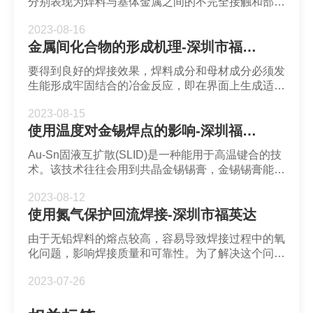
分别表现为焊料与基体金属之间的不完全接触和部分
润湿后的退缩。
2023-08-16
金属间化合物的形成机理-深圳市福英达
要得到良好的焊接效果，焊料成分和母材成分必须发
生能形成牢固结合的冶金反应，即在界面上生成适当
的合金层（金属间化合物，或称IMC）。
2023-08-15
使用温度对金锡焊点的影响-深圳福英达
Au-Sn固液互扩散(SLID)是一种能用于高温键合的技
术。该技术往往会用到共晶金锡锡膏，金锡锡膏能够
将芯片与基板在280℃或更高的温度键合且焊点可靠
2023-08-12
性高。然而电子设备的使用温度通常会对焊点带来不
使用氮气保护回流焊接-深圳市福英达
同影响。
由于无铅焊料的熔点较高，容易导致焊接过程中的氧
化问题，影响焊接质量和可靠性。为了解决这个问
题，有效方法是在回流焊炉内充入N2，形成低氧环
2023-07-26
境，阻断空气进入，减少氧化反应的发生。