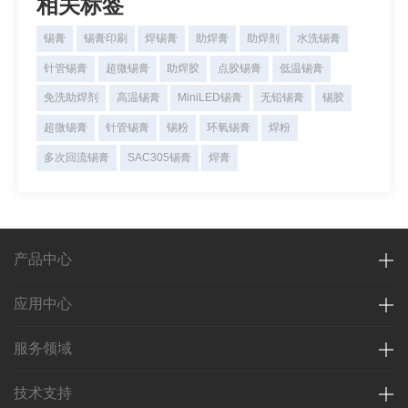
相关标签
锡膏
锡膏印刷
焊锡膏
助焊膏
助焊剂
水洗锡膏
针管锡膏
超微锡膏
助焊胶
点胶锡膏
低温锡膏
免洗助焊剂
高温锡膏
MiniLED锡膏
无铅锡膏
锡胶
超微锡膏
针管锡膏
锡粉
环氧锡膏
焊粉
多次回流锡膏
SAC305锡膏
焊膏
产品中心
应用中心
服务领域
技术支持