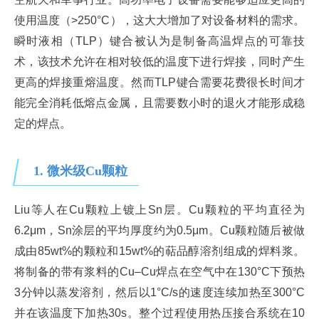
使用温度（>250°C），这大大增加了对设备材料的需求。
瞬时液相（TLP）键合被认为是制备高温焊点的可靠技
术，该技术允许在相对较低的温度下进行焊接，同时产生
更高的焊接重熔温度。然而TLP键合需要花费很长时间才
能完全消耗低熔点金属，且需要数小时的退火才能形成稳
定的焊点。
1. 微米级Cu颗粒
Liu等人在Cu颗粒上镀上Sn层。Cu颗粒的平均直径为
6.2μm，Sn涂层的平均厚度约为0.5μm。Cu颗粒随后被做
成由85wt%的颗粒和15wt%的萜品醇溶剂组成的焊料浆。
将制备的带有浆料的Cu–Cu焊点在空气中在130°C下预热
3分钟以蒸发溶剂，然后以1°C/s的速度连续加热至300°C
并在该温度下加热30s。整个过程使用热压接合系统在10