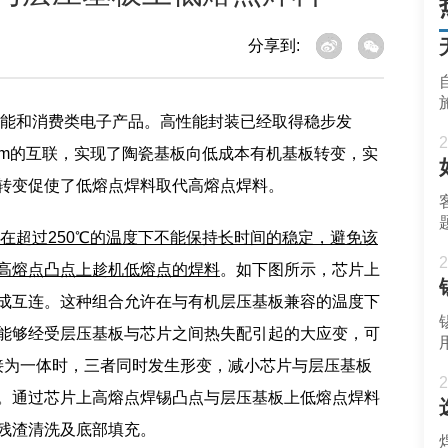
分享到:
能和消费类电子产品。高性能封装已经取得稳步发
2
0um的互联，实现了陶瓷基板向低成本有机基板转变，实
转变促使了低熔点焊料取代高熔点焊料。
在超过250℃的温度下不能保持长时间的稳定，避免该
2
高熔点凸点上趁机低熔点的焊料
。如下图所示，芯片上
成互连。这种组合允许在与有机层压基板兼容的温度下
能够经受层压基板与芯片之间热失配引起的大应变，可
粘接为一体时，三者同时发生形变，减小芯片与层压基板
2
。通过芯片上高熔点焊锡凸点与层压基板上低熔点焊料
残渣清洗及底部填充。