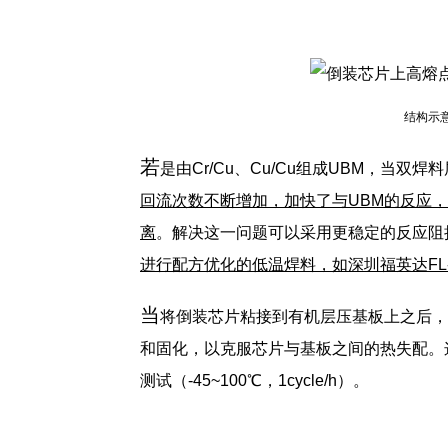
结构示
若
是由Cr/Cu、Cu/Cu组成UBM，当双
回流次数不断增加，加快了与UBM的反应，
离
。解决这一问题可以采用更稳定的反应阻挡
进行配方优化的低温焊料，如深圳福英达FL-
当
将倒装芯片粘接到有机层压基板上之后，
和固化，以克服芯片与基板之间的热失配。
测试（-45~100℃，1cycle/h）。