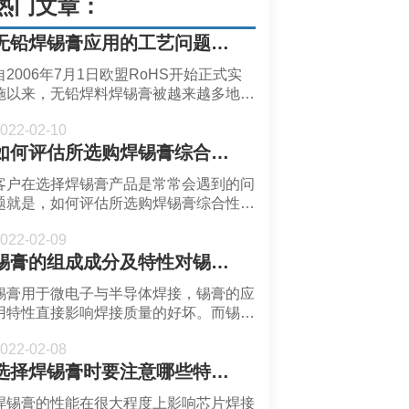
热门文章：
无铅焊锡膏应用的工艺问题有哪些？选用焊锡膏是应注意哪些问题?
自2006年7月1日欧盟RoHS开始正式实
施以来，无铅焊料焊锡膏被越来越多地应
用在各个领域替代含铅焊料焊锡膏。无铅
022-02-10
焊料焊锡膏的研究取得了非常多的成绩同
如何评估所选购焊锡膏综合性能的优劣?
时在应用是也存在一下工艺问题。无铅焊
锡膏应用的工艺问题有哪些？选用焊锡膏
客户在选择焊锡膏产品是常常会遇到的问
是应注意哪些问题呢？
题就是，如何评估所选购焊锡膏综合性能
的优劣? 根据深圳福英达工业技术有限公
022-02-09
司多年的锡膏解决方案经验，我们认为初
锡膏的组成成分及特性对锡膏应用特性的影响
步选择锡膏时应主要关心以下几点：
锡膏用于微电子与半导体焊接，锡膏的应
用特性直接影响焊接质量的好坏。而锡膏
的应用特性又由锡膏的成分以及成分参数
022-02-08
决定，下面就来了解一下锡膏的组成成分
选择焊锡膏时要注意哪些特性？锡膏的触变性对锡膏印刷有何意义？
及特性对锡膏应用特性的影响。
焊锡膏的性能在很大程度上影响芯片焊接