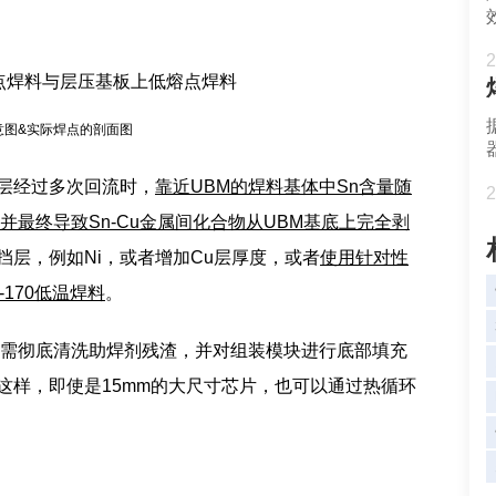
2
意图&实际焊点的剖面图
焊料层经过多次回流时，
靠近UBM的焊料基体中Sn含量随
2
并最终导致Sn-Cu金属间化合物从UBM基底上完全剥
层，例如Ni，或者增加Cu层厚度，或者
使用针对性
170低温焊料
。
需彻底清洗助焊剂残渣，并对组装模块进行底部填充
这样，即使是15mm的大尺寸芯片，也可以通过热循环