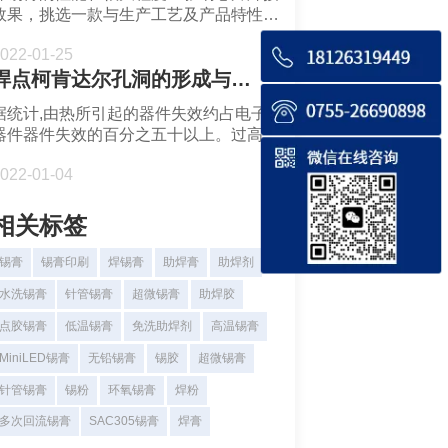
效果，挑选一款与生产工艺及产品特性相
匹配的锡膏尤为重要。锡膏的应用特性从
022-01-25
各方面描述了焊锡膏的性能，那么选择焊
焊点柯肯达尔孔洞的形成与危害
锡膏时要注意哪些特性？锡膏的触变性对
锡膏印刷有何意义？
据统计,由热所引起的器件失效约占电子
器件器件失效的百分之五十以上。过高的
运行温度不仅会损坏半导体设备，还会降
022-01-04
低电子设备的可靠性和性能。随著芯片上
晶体管数量的增加，其发热量也随之增
加，使得发热问题更加突出。电子设备若
相关标签
长时间工作于工作温度较高的环境，则会
使焊点与晶片或基片上金属接点之间发生
锡膏
锡膏印刷
焊锡膏
助焊膏
助焊剂
相互作用...
水洗锡膏
针管锡膏
超微锡膏
助焊胶
点胶锡膏
低温锡膏
免洗助焊剂
高温锡膏
MiniLED锡膏
无铅锡膏
锡胶
超微锡膏
针管锡膏
锡粉
环氧锡膏
焊粉
多次回流锡膏
SAC305锡膏
焊膏