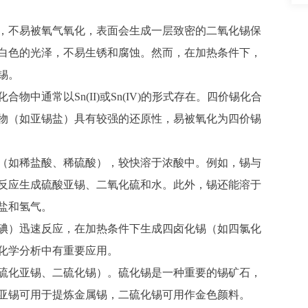
，不易被氧气氧化，表面会生成一层致密的二氧化锡保
白色的光泽，不易生锈和腐蚀。然而，在加热条件下，
锡。
化合物中通常以
Sn(II)或Sn(IV)的形式存在。四价锡化合
物（如亚锡盐）具有较强的还原性，易被氧化为四价锡
（如稀盐酸、稀硫酸），较快溶于浓酸中。例如，锡与
反应生成硫酸亚锡、二氧化硫和水。此外，锡还能溶于
盐和氢气。
碘）迅速反应，在加热条件下生成四卤化锡（如四氯化
化学分析中有重要应用。
硫化亚锡、二硫化锡）。硫化锡是一种重要的锡矿石，
亚锡可用于提炼金属锡，二硫化锡可用作金色颜料。