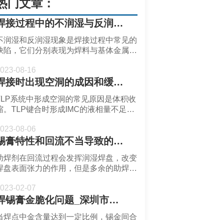
热门文章：
焊接过程中的不润湿与反润湿现象-福英达锡膏
不润湿和反润湿现象是焊接过程中常见的
缺陷，它们分别表现为焊料与基体金属之
间的不完全接触和部分润湿后的退缩。
023-08-16
焊接时出现空洞的成因和缓解措施-深圳福英达
TLP系统中形成空洞的常见原因是体积收
缩。TLP键合时形成IMC的液相量不足会
导致焊点形成空洞。
023-08-06
锡膏特性和回流不当导致的空洞机理分析-福英达焊锡膏
助焊剂在回流过程会发挥润湿焊盘，改变
焊盘表面张力的作用，但是多余的助焊剂
和反应生成的水汽需要足够的时间从焊点
023-02-07
中排出，这个时候回流工艺的影响就不可
焊锡膏金脆化问题_深圳市福英达
忽视。助焊剂在回流时需要有充足的时间
消除氧化层和降低表面张力。如果均温区
当焊点中金含量达到一定比例，锡金间合
时间过短则氧化层清除不彻底或助焊剂的