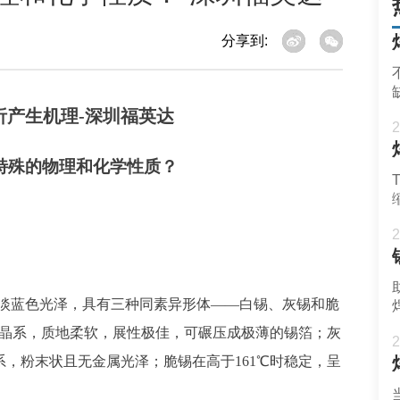
分享到:
2
特殊的物理和化学性质？
2
淡蓝色光泽，具有三种同素异形体
——白锡、灰锡和脆
呈四方晶系，质地柔软，展性极佳，可碾压成极薄的锡箔；灰
2
晶系，粉末状且无金属光泽；脆锡在高于161℃时稳定，呈