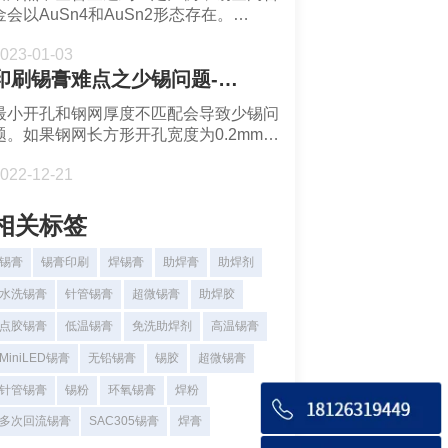
金会以AuSn4和AuSn2形态存在。
挥发有限，而均温区时间过长则容易导致
AuSn4和AuSn2呈现脆性，在大量生成
助焊剂活性不足和空洞。
023-01-03
后容易导致焊点失效。在经过很多实验验
印刷锡膏难点之少锡问题-福英达锡膏
证后，业内发现当焊料中金含量小于3%
时，焊点老化后进行剪切呈现韧性断裂。
最小开孔和钢网厚度不匹配会导致少锡问
而当焊料中金含量占到总质量的3%以上
题。如果钢网长方形开孔宽度为0.2mm，
就会导致金脆化出现。
需要使用4号锡粉(20-38μm)。如果是圆
022-12-21
形开孔，开孔直径应当为锡粉颗粒大小的
8倍。
相关标签
锡膏
锡膏印刷
焊锡膏
助焊膏
助焊剂
水洗锡膏
针管锡膏
超微锡膏
助焊胶
点胶锡膏
低温锡膏
免洗助焊剂
高温锡膏
MiniLED锡膏
无铅锡膏
锡胶
超微锡膏
针管锡膏
锡粉
环氧锡膏
焊粉
多次回流锡膏
SAC305锡膏
焊膏