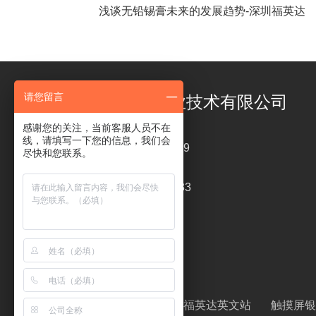
浅谈无铅锡膏未来的发展趋势-深圳福英达
请您留言
深圳市福英达工业技术有限公司
感谢您的关注，当前客服人员不在
线，请填写一下您的信息，我们会
电话 ： 18126319449
尽快和您联系。
传真 : 0755-26820233
liping@szfitech.com
友情链接 ：
清洗剂
福英达英文站
触摸屏银