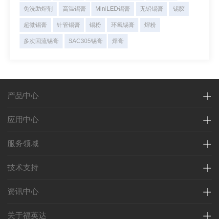
免洗助焊剂
高温锡膏
MiniLED锡膏
无铅锡膏
锡胶
超微锡膏
针管锡膏
锡粉
环氧锡膏
焊粉
多次回流锡膏
SAC305锡膏
焊膏
产品中心
应用中心
服务领域
技术支持
资讯中心
关于福英达