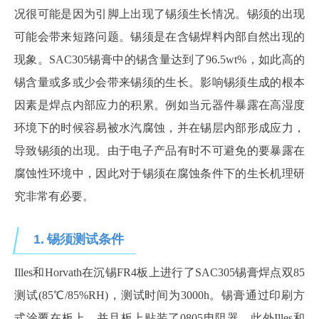
况很可能是因为引脚上出现了锡须生长情况。锡须的出现
可能会带来短路问题。锡须是在含锡焊料内部自然出现的
现象。SAC305锡膏中的锡含量达到了96.5wt%，如此高的
锡含量或多或少会带来锡须的生长。影响锡须生成的根本
因素是焊点内部应力的积累。例如当元器件暴露在高湿度
环境下的时候容易被水汽腐蚀，并在锡层内部形成应力，
导致锡须的出现。由于电子产品有时不可避免的要暴露在
腐蚀性环境中，因此对于锡须在腐蚀条件下的生长机理研
究非常有必要。
1.
锡须测试条件
Illes和Horvath在沉锡FR4板上进行了SAC305锡膏焊点双85
测试(85℃/85%RH)，测试时间为3000h。锡膏通过印刷方
式涂覆在板上。并且板上贴装了0805电阻器。此外Illes和