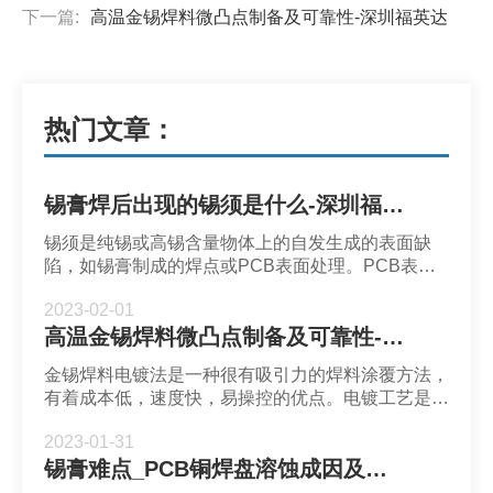
下一篇:
高温金锡焊料微凸点制备及可靠性-深圳福英达
热门文章：
锡膏焊后出现的锡须是什么-深圳福英达
锡须是纯锡或高锡含量物体上的自发生成的表面缺
陷，如锡膏制成的焊点或PCB表面处理。PCB表面
处理往往采用镀层方式，如果焊盘上镀有Sn层，则
2023-02-01
可能出现锡须生长。
高温金锡焊料微凸点制备及可靠性-深圳福英达
金锡焊料电镀法是一种很有吸引力的焊料涂覆方法，
有着成本低，速度快，易操控的优点。电镀工艺是使
用单独的Sn和Au溶液，依次在基板上电镀Sn和Au
2023-01-31
层。
锡膏难点_PCB铜焊盘溶蚀成因及测试-深圳福英达