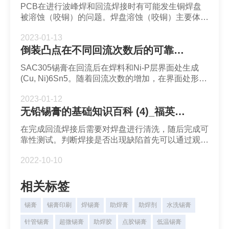
PCB在进行波峰焊和回流焊接时有可能发生铜焊盘
被溶蚀（咬铜）的问题。焊盘溶蚀（咬铜）主要体现
在PCB铜焊盘厚度减少甚至整个铜焊盘都被溶蚀消
2023-01-13
失。铜焊盘溶蚀的成因之一是锡基焊料对铜焊盘的腐
倒装凸点在不同回流次数后的可靠性-深圳市福英达
蚀作用。
SAC305锡膏在回流后在焊料和Ni-P层界面处生成
(Cu, Ni)6Sn5。随着回流次数的增加，在界面处形成
了块状（Cu，Ni）6Sn5和针状（Ni，Cu）3Sn4两
2023-01-12
种IMC。并且IMC的厚度随着回流次数增加而增加。
无铅锡膏的基础知识百科 (4)_福英达焊锡膏
刚回流的Sn63Pb37凸点的断裂模式是韧性断裂，且
回流10次后依然是韧性断裂。SAC305凸点在回流后
在完成回流焊接后需要对焊盘进行清洗，随后完成可
为韧性断裂，但在回流10次后出现了小部分脆性断
靠性测试。判断焊接是否出现缺陷首先可以通过观察
裂。
焊点外观来确定。
2022-10-10
相关标签
锡膏
锡膏印刷
焊锡膏
助焊膏
助焊剂
水洗锡膏
针管锡膏
超微锡膏
助焊胶
点胶锡膏
低温锡膏